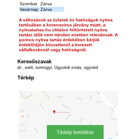
Szombat:
Zárva
Vasárnap:
Zárva
A változások az üzletek és hatóságok nyitva
tartásában a koronavirus járvány miatt, a
nyitvatartas.hu oldalon feltüntetett nyitva
tartási idők nem minden esetben relevánsak. A
pontos nyitva tartás érdekében kérjük
érdeklődjön közvetlenül a keresett
vállalkozásnál vagy hatóságnál.
Keresőszavak
dr., ivett, somogyi, Ügyvédi iroda, ügyvéd
Térkép
Térkép betöltése