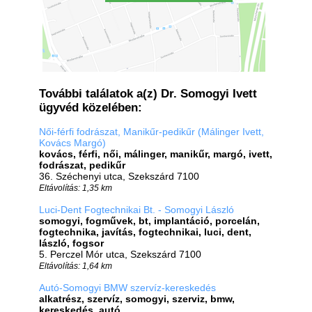
További találatok a(z) Dr. Somogyi Ivett
ügyvéd közelében:
Női-férfi fodrászat, Manikűr-pedikűr (Málinger Ivett,
Kovács Margó)
kovács, férfi, női, málinger, manikűr, margó, ivett,
fodrászat, pedikűr
36. Széchenyi utca, Szekszárd 7100
Eltávolítás: 1,35 km
Luci-Dent Fogtechnikai Bt. - Somogyi László
somogyi, fogművek, bt, implantáció, porcelán,
fogtechnika, javítás, fogtechnikai, luci, dent,
lászló, fogsor
5. Perczel Mór utca, Szekszárd 7100
Eltávolítás: 1,64 km
Autó-Somogyi BMW szervíz-kereskedés
alkatrész, szervíz, somogyi, szerviz, bmw,
kereskedés, autó