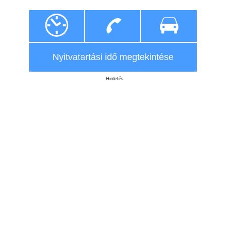
Nyitvatartási idő megtekintése
Hirdetés