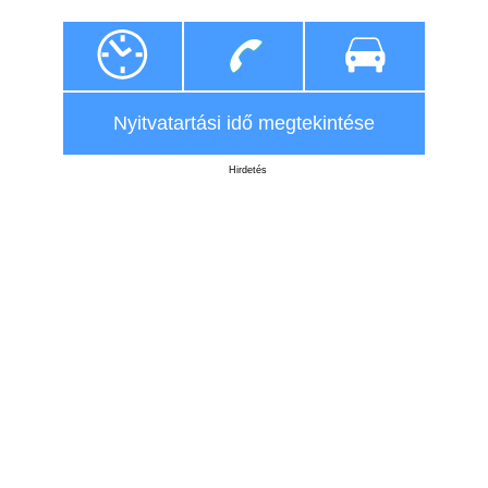
Nyitvatartási idő megtekintése
Hirdetés