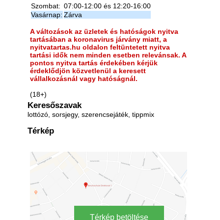
Szombat:
07:00-12:00 és 12:20-16:00
Vasárnap:
Zárva
A változások az üzletek és hatóságok nyitva
tartásában a koronavirus járvány miatt, a
nyitvatartas.hu oldalon feltüntetett nyitva
tartási idők nem minden esetben relevánsak. A
pontos nyitva tartás érdekében kérjük
érdeklődjön közvetlenül a keresett
vállalkozásnál vagy hatóságnál.
(18+)
Keresőszavak
lottózó, sorsjegy, szerencsejáték, tippmix
Térkép
Térkép betöltése