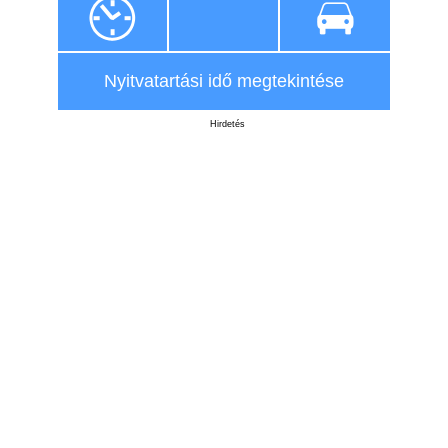
Nyitvatartási idő megtekintése
Hirdetés