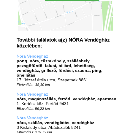
További találatok a(z) NÓRA Vendégház
közelében:
Nóra Vendégház
pong, nóra, tűzrakóhely, szálláshely,
pezsgőfürdő, falusi, biliárd, lehetőség,
vendégház, grillező, fürdési, szauna, ping,
önellátás
17. József Attila utca, Szepetnek 8861
Eltávolítás: 38,30 km
Nóra Vendégház
nóra, magánszállás, fertőd, vendégház, apartman
1. Kertész köz, Fertőd 9431
Eltávolítás: 96,22 km
Nóra Vendégház
nóra, szállás, vendéglátás, vendégház
3 Kisfaludy utca, Abádszalók 5241
Eltávolítás: 279,73 km