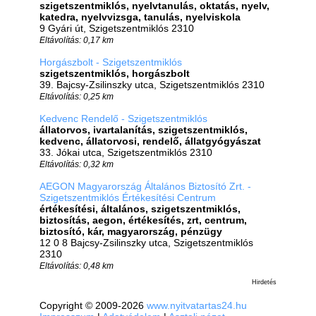
szigetszentmiklós, nyelvtanulás, oktatás, nyelv,
katedra, nyelvvizsga, tanulás, nyelviskola
9 Gyári út, Szigetszentmiklós 2310
Eltávolítás: 0,17 km
Horgászbolt - Szigetszentmiklós
szigetszentmiklós, horgászbolt
39. Bajcsy-Zsilinszky utca, Szigetszentmiklós 2310
Eltávolítás: 0,25 km
Kedvenc Rendelő - Szigetszentmiklós
állatorvos, ivartalanítás, szigetszentmiklós,
kedvenc, állatorvosi, rendelő, állatgyógyászat
33. Jókai utca, Szigetszentmiklós 2310
Eltávolítás: 0,32 km
AEGON Magyarország Általános Biztosító Zrt. -
Szigetszentmiklós Értékesítési Centrum
értékesítési, általános, szigetszentmiklós,
biztosítás, aegon, értékesítés, zrt, centrum,
biztosító, kár, magyarország, pénzügy
12 0 8 Bajcsy-Zsilinszky utca, Szigetszentmiklós
2310
Eltávolítás: 0,48 km
Hirdetés
Copyright © 2009-2026
www.nyitvatartas24.hu