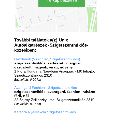
Térkép betöltése
További találatok a(z) Unix
Autóalkatrészek -Szigetszentmiklós-
közelében:
Gazdabolt (Virágpiac, Szigetszentmiklós)
szigetszentmiklós, kertészet, virágpiac,
gazdabolt, magvak, virág, növény
1 Flóra Hungária Nagybani Virágpiac - M0 lehajtó,
Szigetszentmiklós 2310
Eltávolítás: 0,00 km
Avantgard Fashion - Szigetszentmiklós
szigetszentmiklós, avantgard, fashion, ruházat,
férfi, női
22 Bajcsy-Zsilinszky utca, Szigetszentmiklós 2310
Eltávolítás: 0,07 km
Katedra Nyelviskola Szigetszentmiklós