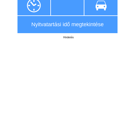
Nyitvatartási idő megtekintése
Hirdetés