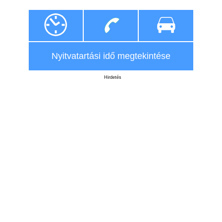
Nyitvatartási idő megtekintése
Hirdetés