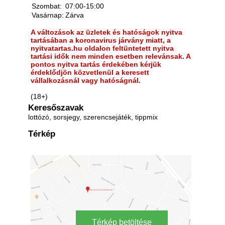
Szombat:
07:00-15:00
Vasárnap:
Zárva
A változások az üzletek és hatóságok nyitva
tartásában a koronavirus járvány miatt, a
nyitvatartas.hu oldalon feltüntetett nyitva
tartási idők nem minden esetben relevánsak. A
pontos nyitva tartás érdekében kérjük
érdeklődjön közvetlenül a keresett
vállalkozásnál vagy hatóságnál.
(18+)
Keresőszavak
lottózó, sorsjegy, szerencsejáték, tippmix
Térkép
Térkép betöltése