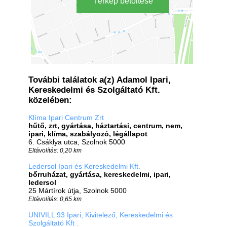
Térkép betöltése
További találatok a(z) Adamol Ipari,
Kereskedelmi és Szolgáltató Kft.
közelében:
Klíma Ipari Centrum Zrt
hűtő, zrt, gyártása, háztartási, centrum, nem,
ipari, klíma, szabályozó, légállapot
6. Csáklya utca, Szolnok 5000
Eltávolítás: 0,20 km
Ledersol Ipari és Kereskedelmi Kft.
bőrruházat, gyártása, kereskedelmi, ipari,
ledersol
25 Mártírok útja, Szolnok 5000
Eltávolítás: 0,65 km
UNIVILL 93 Ipari, Kivitelező, Kereskedelmi és
Szolgáltató Kft .