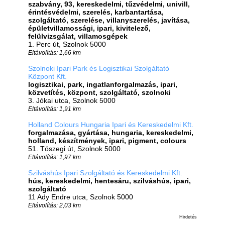
szabvány, 93, kereskedelmi, tűzvédelmi, univill,
érintésvédelmi, szerelés, karbantartása,
szolgáltató, szerelése, villanyszerelés, javítása,
épületvillamossági, ipari, kivitelező,
felülvizsgálat, villamosgépek
1. Perc út, Szolnok 5000
Eltávolítás: 1,66 km
Szolnoki Ipari Park és Logisztikai Szolgáltató
Központ Kft.
logisztikai, park, ingatlanforgalmazás, ipari,
közvetítés, központ, szolgáltató, szolnoki
3. Jókai utca, Szolnok 5000
Eltávolítás: 1,91 km
Holland Colours Hungaria Ipari és Kereskedelmi Kft.
forgalmazása, gyártása, hungaria, kereskedelmi,
holland, készítmények, ipari, pigment, colours
51. Tószegi út, Szolnok 5000
Eltávolítás: 1,97 km
Szilváshús Ipari Szolgáltató és Kereskedelmi Kft.
hús, kereskedelmi, hentesáru, szilváshús, ipari,
szolgáltató
11 Ady Endre utca, Szolnok 5000
Eltávolítás: 2,03 km
Hirdetés