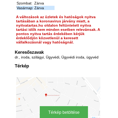
Szombat:
Zárva
Vasárnap:
Zárva
A változások az üzletek és hatóságok nyitva
tartásában a koronavirus járvány miatt, a
nyitvatartas.hu oldalon feltüntetett nyitva
tartási idők nem minden esetben relevánsak. A
pontos nyitva tartás érdekében kérjük
érdeklődjön közvetlenül a keresett
vállalkozásnál vagy hatóságnál.
Keresőszavak
dr., iroda, szilágyi, Ügyvédi, Ügyvédi iroda, ügyvéd
Térkép
Térkép betöltése