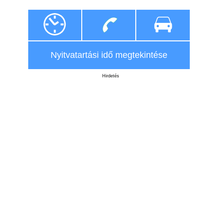
Nyitvatartási idő megtekintése
Hirdetés