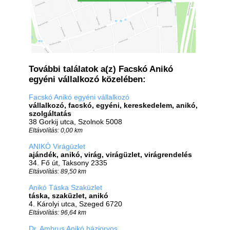
További találatok a(z) Facskó Anikó
egyéni vállalkozó közelében:
Facskó Anikó egyéni vállalkozó
vállalkozó, facskó, egyéni, kereskedelem, anikó,
szolgáltatás
38 Gorkij utca, Szolnok 5008
Eltávolítás: 0,00 km
ANIKÓ Virágüzlet
ajándék, anikó, virág, virágüzlet, virágrendelés
34. Fő út, Taksony 2335
Eltávolítás: 89,50 km
Anikó Táska Szaküzlet
táska, szaküzlet, anikó
4. Károlyi utca, Szeged 6720
Eltávolítás: 96,64 km
Dr. Ambrus Anikó háziorvos