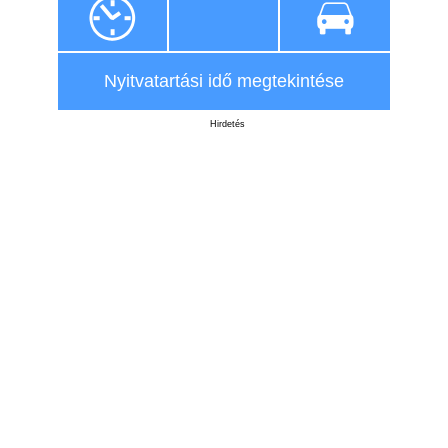
Nyitvatartási idő megtekintése
Hirdetés