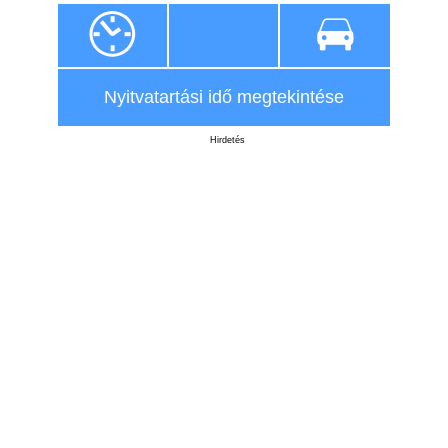
Nyitvatartási idő megtekintése
Hirdetés