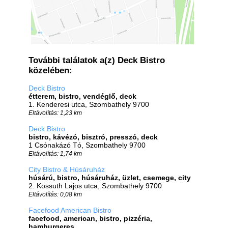
További találatok a(z) Deck Bistro
közelében:
Deck Bistro
étterem, bistro, vendéglő, deck
1. Kenderesi utca, Szombathely 9700
Eltávolítás: 1,23 km
Deck Bistro
bistro, kávézó, bisztró, presszó, deck
1 Csónakázó Tó, Szombathely 9700
Eltávolítás: 1,74 km
City Bistro & Húsáruház
húsárú, bistro, húsáruház, üzlet, csemege, city
2. Kossuth Lajos utca, Szombathely 9700
Eltávolítás: 0,08 km
Facefood American Bistro
facefood, american, bistro, pizzéria,
hamburgeres