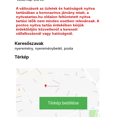
A változások az üzletek és hatóságok nyitva
tartásában a koronavirus járvány miatt, a
nyitvatartas.hu oldalon feltüntetett nyitva
tartási idők nem minden esetben relevánsak. A
pontos nyitva tartás érdekében kérjük
érdeklődjön közvetlenül a keresett
vállalkozásnál vagy hatóságnál.
Keresőszavak
nyeremény, nyereménybetét, posta
Térkép
Térkép betöltése