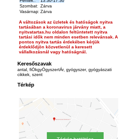
Péntek::
13:30-17:30
Szombat:
Zárva
Vasárnap:
Zárva
A változások az üzletek és hatóságok nyitva
tartásában a koronavirus járvány miatt, a
nyitvatartas.hu oldalon feltüntetett nyitva
tartási idők nem minden esetben relevánsak. A
pontos nyitva tartás érdekében kérjük
érdeklődjön közvetlenül a keresett
vállalkozásnál vagy hatóságnál.
Keresőszavak
antal, fiÓkgyÓgyszertÁr, gyógyszer, gyógyászati
cikkek, szent
Térkép