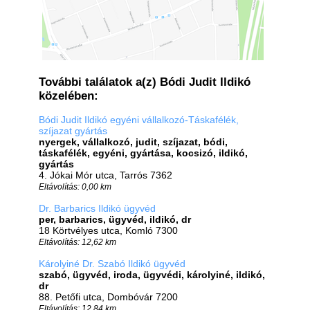
További találatok a(z) Bódi Judit Ildikó
közelében:
Bódi Judit Ildikó egyéni vállalkozó-Táskafélék,
szíjazat gyártás
nyergek, vállalkozó, judit, szíjazat, bódi,
táskafélék, egyéni, gyártása, kocsizó, ildikó,
gyártás
4. Jókai Mór utca, Tarrós 7362
Eltávolítás: 0,00 km
Dr. Barbarics Ildikó ügyvéd
per, barbarics, ügyvéd, ildikó, dr
18 Körtvélyes utca, Komló 7300
Eltávolítás: 12,62 km
Károlyiné Dr. Szabó Ildikó ügyvéd
szabó, ügyvéd, iroda, ügyvédi, károlyiné, ildikó,
dr
88. Petőfi utca, Dombóvár 7200
Eltávolítás: 12,84 km