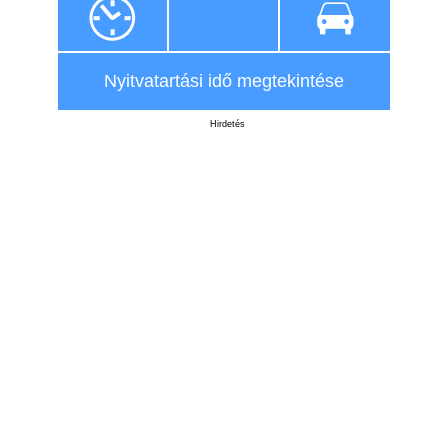
Nyitvatartási idő megtekintése
Hirdetés