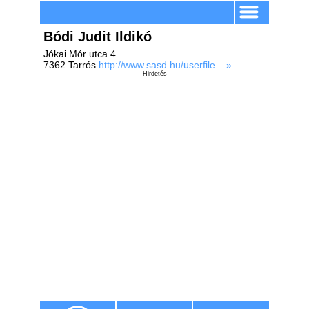
Bódi Judit Ildikó
Jókai Mór utca 4.
7362 Tarrós
http://www.sasd.hu/userfile... »
Hirdetés