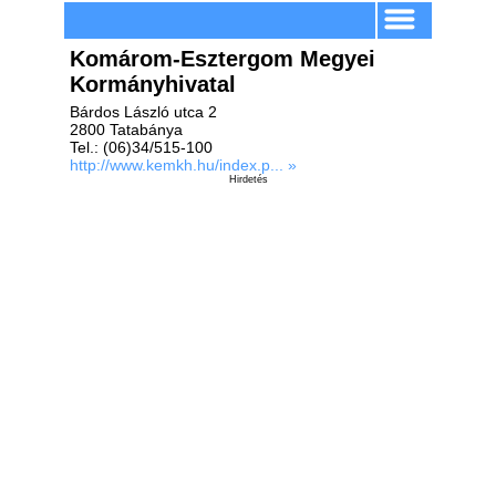
Komárom-Esztergom Megyei
Kormányhivatal
Bárdos László utca 2
2800 Tatabánya
Tel.: (06)34/515-100
http://www.kemkh.hu/index.p... »
Hirdetés