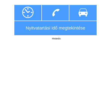
Nyitvatartási idő megtekintése
Hirdetés