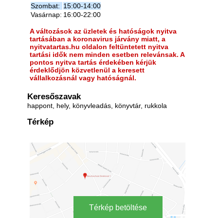
Szombat:
15:00-14:00
Vasárnap:
16:00-22:00
A változások az üzletek és hatóságok nyitva
tartásában a koronavirus járvány miatt, a
nyitvatartas.hu oldalon feltüntetett nyitva
tartási idők nem minden esetben relevánsak. A
pontos nyitva tartás érdekében kérjük
érdeklődjön közvetlenül a keresett
vállalkozásnál vagy hatóságnál.
Keresőszavak
happont, hely, könyvleadás, könyvtár, rukkola
Térkép
Térkép betöltése