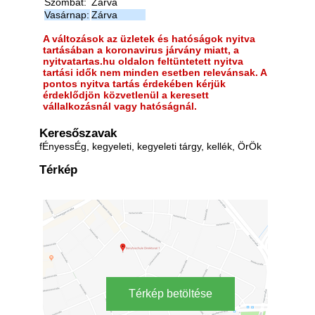
Szombat:
Zárva
Vasárnap:
Zárva
A változások az üzletek és hatóságok nyitva
tartásában a koronavirus járvány miatt, a
nyitvatartas.hu oldalon feltüntetett nyitva
tartási idők nem minden esetben relevánsak. A
pontos nyitva tartás érdekében kérjük
érdeklődjön közvetlenül a keresett
vállalkozásnál vagy hatóságnál.
Keresőszavak
fÉnyessÉg, kegyeleti, kegyeleti tárgy, kellék, ÖrÖk
Térkép
Térkép betöltése