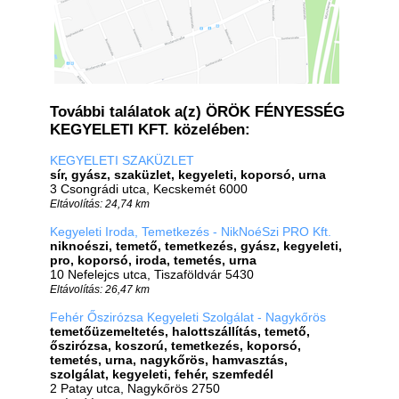
További találatok a(z) ÖRÖK FÉNYESSÉG
KEGYELETI KFT. közelében:
KEGYELETI SZAKÜZLET
sír, gyász, szaküzlet, kegyeleti, koporsó, urna
3 Csongrádi utca, Kecskemét 6000
Eltávolítás: 24,74 km
Kegyeleti Iroda, Temetkezés - NikNoéSzi PRO Kft.
niknoészi, temető, temetkezés, gyász, kegyeleti,
pro, koporsó, iroda, temetés, urna
10 Nefelejcs utca, Tiszaföldvár 5430
Eltávolítás: 26,47 km
Fehér Őszirózsa Kegyeleti Szolgálat - Nagykőrös
temetőüzemeltetés, halottszállítás, temető,
őszirózsa, koszorú, temetkezés, koporsó,
temetés, urna, nagykőrös, hamvasztás,
szolgálat, kegyeleti, fehér, szemfedél
2 Patay utca, Nagykőrös 2750