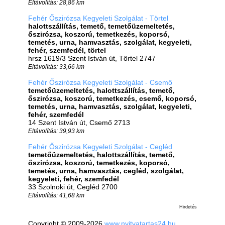
Eltávolítás: 28,86 km
Fehér Őszirózsa Kegyeleti Szolgálat - Törtel
halottszállítás, temető, temetőüzemeltetés,
őszirózsa, koszorú, temetkezés, koporsó,
temetés, urna, hamvasztás, szolgálat, kegyeleti,
fehér, szemfedél, törtel
hrsz 1619/3 Szent István út, Törtel 2747
Eltávolítás: 33,66 km
Fehér Őszirózsa Kegyeleti Szolgálat - Csemő
temetőüzemeltetés, halottszállítás, temető,
őszirózsa, koszorú, temetkezés, csemő, koporsó,
temetés, urna, hamvasztás, szolgálat, kegyeleti,
fehér, szemfedél
14 Szent István út, Csemő 2713
Eltávolítás: 39,93 km
Fehér Őszirózsa Kegyeleti Szolgálat - Cegléd
temetőüzemeltetés, halottszállítás, temető,
őszirózsa, koszorú, temetkezés, koporsó,
temetés, urna, hamvasztás, cegléd, szolgálat,
kegyeleti, fehér, szemfedél
33 Szolnoki út, Cegléd 2700
Eltávolítás: 41,68 km
Hirdetés
Copyright © 2009-2026
www.nyitvatartas24.hu