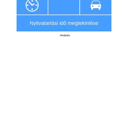
Nyitvatartási idő megtekintése
Hirdetés