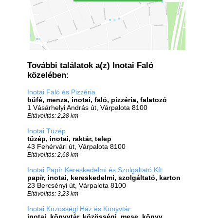
További találatok a(z) Inotai Faló
közelében:
Inotai Faló és Pizzéria
büfé, menza, inotai, faló, pizzéria, falatozó
1 Vásárhelyi András út, Várpalota 8100
Eltávolítás: 2,28 km
Inotai Tüzép
tüzép, inotai, raktár, telep
43 Fehérvári út, Várpalota 8100
Eltávolítás: 2,68 km
Inotai Papír Kereskedelmi és Szolgáltató Kft.
papír, inotai, kereskedelmi, szolgáltató, karton
23 Bercsényi út, Várpalota 8100
Eltávolítás: 3,23 km
Inotai Közösségi Ház és Könyvtár
inotai, könyvtár, közösségi, mese, könyv,