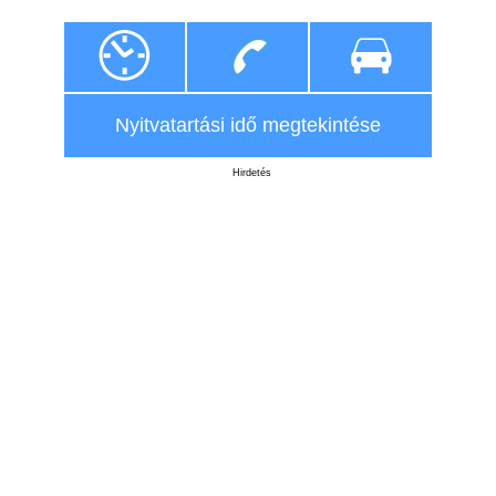
Nyitvatartási idő megtekintése
Hirdetés