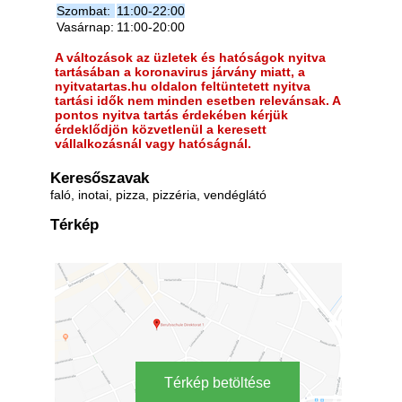
Szombat:
11:00-22:00
Vasárnap:
11:00-20:00
A változások az üzletek és hatóságok nyitva
tartásában a koronavirus járvány miatt, a
nyitvatartas.hu oldalon feltüntetett nyitva
tartási idők nem minden esetben relevánsak. A
pontos nyitva tartás érdekében kérjük
érdeklődjön közvetlenül a keresett
vállalkozásnál vagy hatóságnál.
Keresőszavak
faló, inotai, pizza, pizzéria, vendéglátó
Térkép
Térkép betöltése