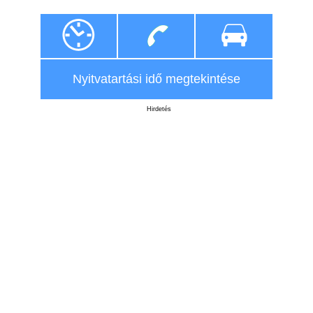
Nyitvatartási idő megtekintése
Hirdetés