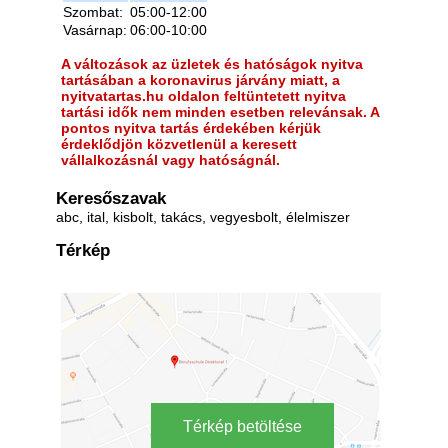
Szombat:
05:00-12:00
Vasárnap:
06:00-10:00
A változások az üzletek és hatóságok nyitva
tartásában a koronavirus járvány miatt, a
nyitvatartas.hu oldalon feltüntetett nyitva
tartási idők nem minden esetben relevánsak. A
pontos nyitva tartás érdekében kérjük
érdeklődjön közvetlenül a keresett
vállalkozásnál vagy hatóságnál.
Keresőszavak
abc, ital, kisbolt, takács, vegyesbolt, élelmiszer
Térkép
Térkép betöltése