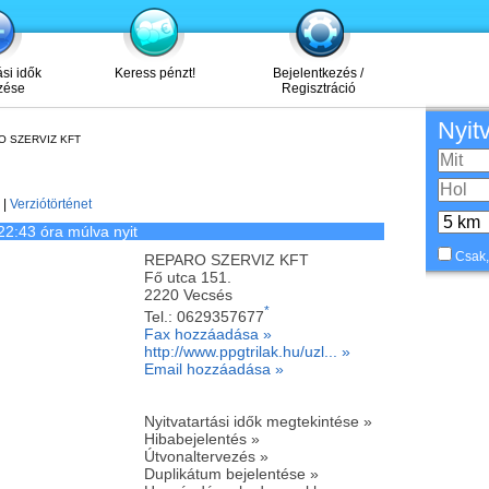
ási idők
Keress pénzt!
Bejelentkezés /
zése
Regisztráció
Nyit
O SZERVIZ KFT
|
Verziótörténet
22:43 óra múlva nyit
Csak,
REPARO SZERVIZ KFT
Fő utca 151.
2220
Vecsés
*
Tel.:
0629357677
Fax hozzáadása »
http://www.ppgtrilak.hu/uzl... »
Email hozzáadása »
Nyitvatartási idők megtekintése »
Hibabejelentés »
Útvonaltervezés »
Duplikátum bejelentése »