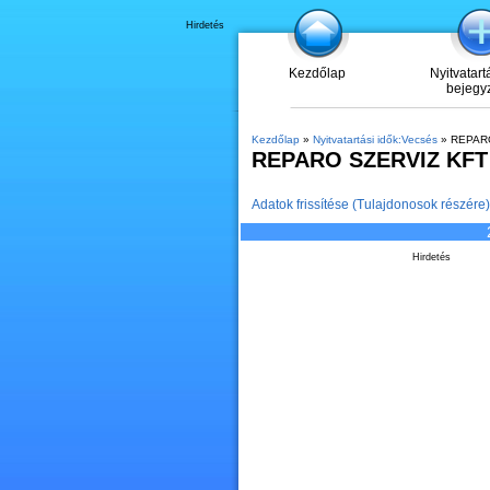
Hirdetés
Kezdőlap
Nyitvatart
bejegy
Kezdőlap
»
Nyitvatartási idők:Vecsés
» REPAR
REPARO SZERVIZ KFT
Adatok frissítése (Tulajdonosok részére)
Hirdetés