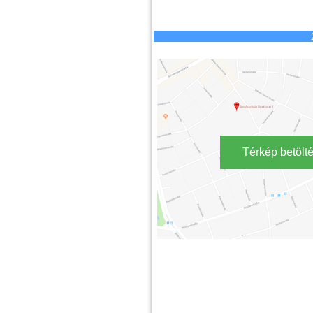
Térkép betölt