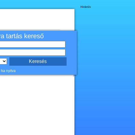
Hirdetés
va tartás kereső
 ha nyitva