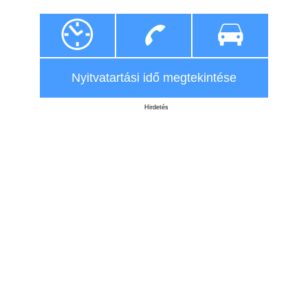
Nyitvatartási idő megtekintése
Hirdetés