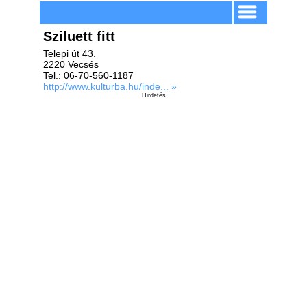
Sziluett fitt
Telepi út 43.
2220 Vecsés
Tel.: 06-70-560-1187
http://www.kulturba.hu/inde... »
Hirdetés