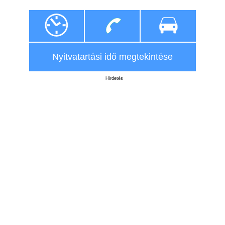
Nyitvatartási idő megtekintése
Hirdetés