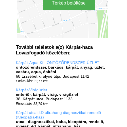
Térkép betöltése
További találatok a(z) Kárpát-haza
Lovasfogadó közelében:
Kárpát-Aqua Kft; ÖNTÖZŐRENDSZER ÜZLET
öntözőrendszer, barkács, kárpát, anyag, üzlet,
vasáru, aqua, építési
68 Erzsébet királyné útja, Budapest 1142
Eltávolítás: 33,71 km
Kárpát-Virágüzlet
enteriőr, kárpát, virág, virágüzlet
38. Kárpát utca, Budapest 1133
Eltávolítás: 33,79 km
Kárpát utcai 4D ultrahang diagnosztikai rendelő
(Kleopátra-ház)
utcai, diagnosztikai, baba, kleopátra, rendelő,
gyerek, 4d, kárpát, ultrahang, ház