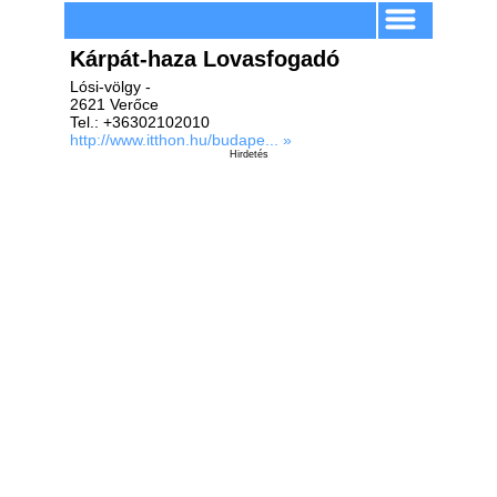
Kárpát-haza Lovasfogadó
Lósi-völgy -
2621 Verőce
Tel.: +36302102010
http://www.itthon.hu/budape... »
Hirdetés