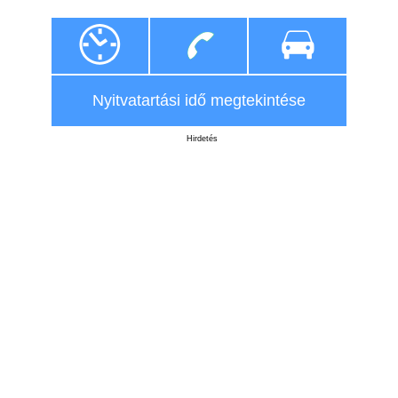
Nyitvatartási idő megtekintése
Hirdetés