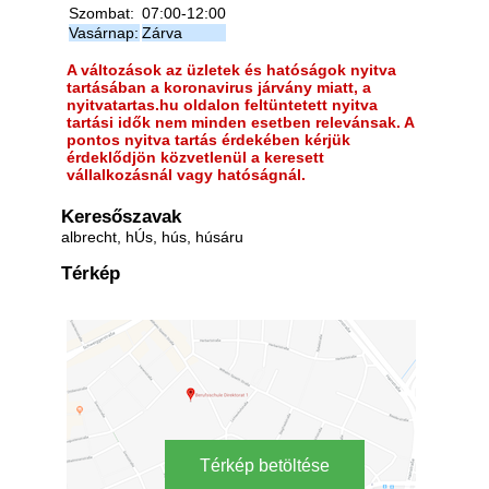
Szombat:
07:00-12:00
Vasárnap:
Zárva
A változások az üzletek és hatóságok nyitva
tartásában a koronavirus járvány miatt, a
nyitvatartas.hu oldalon feltüntetett nyitva
tartási idők nem minden esetben relevánsak. A
pontos nyitva tartás érdekében kérjük
érdeklődjön közvetlenül a keresett
vállalkozásnál vagy hatóságnál.
Keresőszavak
albrecht, hÚs, hús, húsáru
Térkép
Térkép betöltése