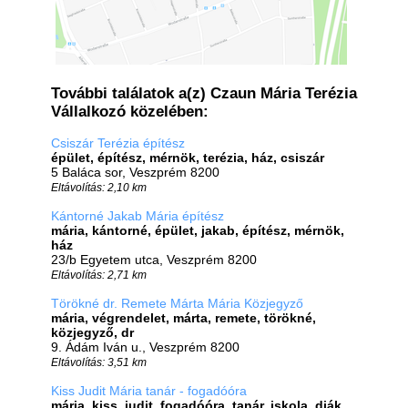
További találatok a(z) Czaun Mária Terézia
Vállalkozó közelében:
Csiszár Terézia építész
épület, építész, mérnök, terézia, ház, csiszár
5 Baláca sor, Veszprém 8200
Eltávolítás: 2,10 km
Kántorné Jakab Mária építész
mária, kántorné, épület, jakab, építész, mérnök,
ház
23/b Egyetem utca, Veszprém 8200
Eltávolítás: 2,71 km
Törökné dr. Remete Márta Mária Közjegyző
mária, végrendelet, márta, remete, törökné,
közjegyző, dr
9. Ádám Iván u., Veszprém 8200
Eltávolítás: 3,51 km
Kiss Judit Mária tanár - fogadóóra
mária, kiss, judit, fogadóóra, tanár, iskola, diák