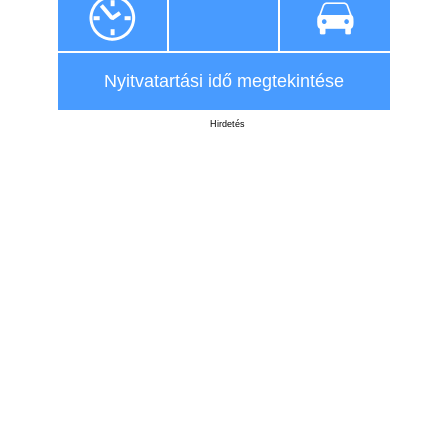
Nyitvatartási idő megtekintése
Hirdetés