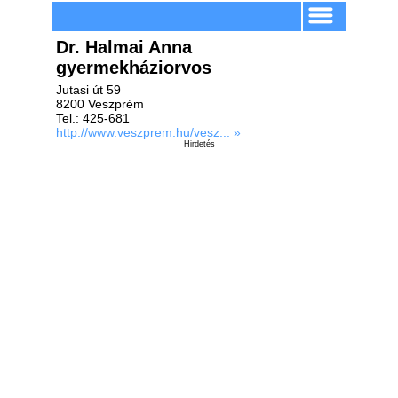
Dr. Halmai Anna
gyermekháziorvos
Jutasi út 59
8200 Veszprém
Tel.: 425-681
http://www.veszprem.hu/vesz... »
Hirdetés