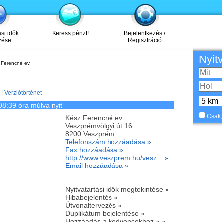
ási idők
Keress pénzt!
Bejelentkezés /
zése
Regisztráció
Nyit
Ferencné ev.
|
Verziótörténet
08:39 óra múlva nyit
Csak,
Kész Ferencné ev.
Veszprémvölgyi út 16
8200
Veszprém
Telefonszám hozzáadása »
Fax hozzáadása »
http://www.veszprem.hu/vesz... »
Email hozzáadása »
Nyitvatartási idők megtekintése »
Hibabejelentés »
Útvonaltervezés »
Duplikátum bejelentése »
Hozzáadás a kedvencekhez » »