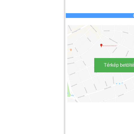
Térkép betölt