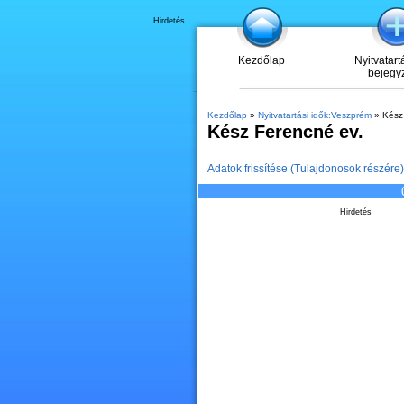
Hirdetés
Kezdőlap
Nyitvatart
bejegy
Kezdőlap
»
Nyitvatartási idők:Veszprém
» Kész 
Kész Ferencné ev.
Adatok frissítése (Tulajdonosok részére)
Hirdetés