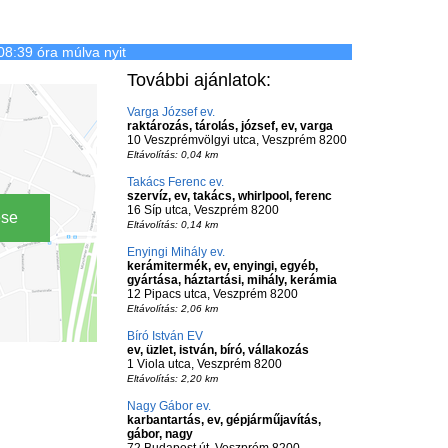
08:39 óra múlva nyit
További ajánlatok:
Varga József ev.
raktározás, tárolás, józsef, ev, varga
10 Veszprémvölgyi utca, Veszprém 8200
Eltávolítás: 0,04 km
Takács Ferenc ev.
szervíz, ev, takács, whirlpool, ferenc
16 Síp utca, Veszprém 8200
ése
Eltávolítás: 0,14 km
Enyingi Mihály ev.
kerámitermék, ev, enyingi, egyéb,
gyártása, háztartási, mihály, kerámia
12 Pipacs utca, Veszprém 8200
Eltávolítás: 2,06 km
Bíró István EV
ev, üzlet, istván, bíró, vállakozás
1 Viola utca, Veszprém 8200
Eltávolítás: 2,20 km
Nagy Gábor ev.
karbantartás, ev, gépjárműjavítás,
gábor, nagy