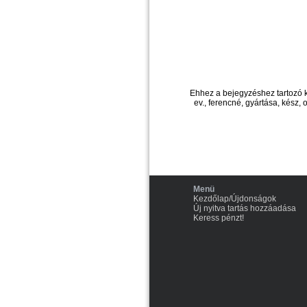
Ehhez a bejegyzéshez tartozó 
ev., ferencné, gyártása, kész, 
Menü
Kezdőlap/Újdonságok
Új nyitva tartás hozzáadása
Keress pénzt!