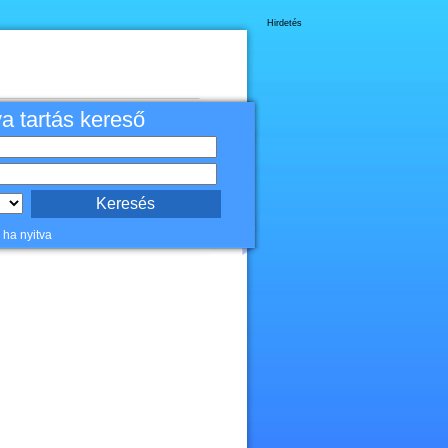
Hirdetés
va tartás kereső
 ha nyitva