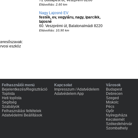
72 Budapest út, Veszprém 8200
Eltávolítás: 2,60 km
Nagy Lajosné EV
festék, ev, vegyiáru, nagy, iparcikk,
lajosné
60. Veszprémi út, Balatonalmádi 8220
Eltávolítás: 10,90 km
keresőszavak:
orvosi eszköz
Felhasználói menü
Kapcsolat
Városok
Bejelentkezés/Regisztráció
Impresszum / Adatvédelem
Budapest
Toplista
Adatvédelem App
Debrecen
Heti toplista
Szeged
Segítség
Miskolc
Szabályok
Pécs
Felhasználási feltételek
Győr
Adatvédelmi Beállítások
Nyíregyháza
Kecskemét
Székesfehérvár
Szombathely