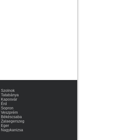
Szolnok
Tatabánya
Kaposvár
Érd
Sopron
Veszprém
Békéscsaba
Zalaegerszeg
Eger
Nagykanizsa