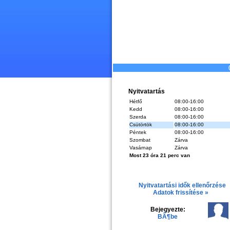
Nyitvatartás
Hétfő
08:00-16:00
Kedd
08:00-16:00
Szerda
08:00-16:00
Csütörtök
08:00-16:00
Péntek
08:00-16:00
Szombat
Zárva
Vasárnap
Zárva
Most 23 óra 21 perc van
Nyitvatartási idők ellenőrzése
Adatok frissítése »
Bejegyezte:
BÃ¶be