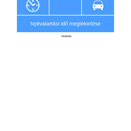
Nyitvatartási idő megtekintése
Hirdetés