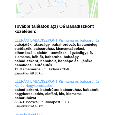
További találatok a(z) Oá Babadiszkont
közelében:
ELEFÁNI BABADISZKONT Kismama és babaáruház
babajáték, utazóágy, babahordozó, babamérleg,
etetőszék, babaáruház, kismamaápolási,
pihenőszék, elefáni, termékek, légzésfigyelő,
kismama, bébiőr, babaruha, babaágy,
babadiszkont, bababolt, babaápolási, járóka,
babakocsi, autósülés
11. Kamaraerdei út, Budaörs 2040
Eltávolítás: 88,86 km
ELEFÁNI BABADISZKONT Kismama és babaáruház
Kis-és Nagykereskedés
babadiszkont, bababútor, babaáruház, bababolt,
nagykereskedés, elefáni, kis, kismama,
babaruházat
38-40. Bocskai út, Budapest 1113
Eltávolítás: 94,40 km
Babadiszkont Bolt