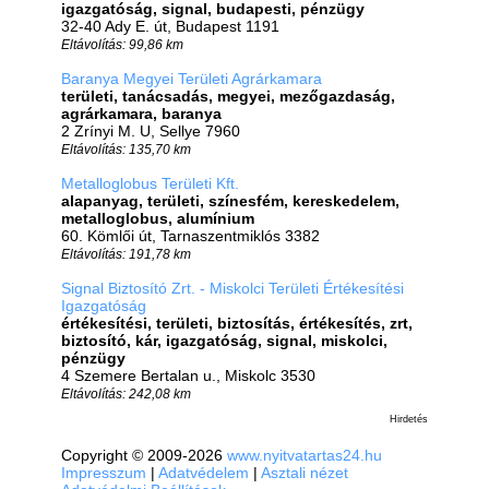
igazgatóság, signal, budapesti, pénzügy
32-40 Ady E. út, Budapest 1191
Eltávolítás: 99,86 km
Baranya Megyei Területi Agrárkamara
területi, tanácsadás, megyei, mezőgazdaság,
agrárkamara, baranya
2 Zrínyi M. U, Sellye 7960
Eltávolítás: 135,70 km
Metalloglobus Területi Kft.
alapanyag, területi, színesfém, kereskedelem,
metalloglobus, alumínium
60. Kömlői út, Tarnaszentmiklós 3382
Eltávolítás: 191,78 km
Signal Biztosító Zrt. - Miskolci Területi Értékesítési
Igazgatóság
értékesítési, területi, biztosítás, értékesítés, zrt,
biztosító, kár, igazgatóság, signal, miskolci,
pénzügy
4 Szemere Bertalan u., Miskolc 3530
Eltávolítás: 242,08 km
Hirdetés
Copyright © 2009-2026
www.nyitvatartas24.hu
Impresszum
|
Adatvédelem
|
Asztali nézet