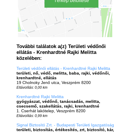
Térkép betöltése
További találatok a(z) Területi védőnői
ellátás - Krenhardtné Rajki Melitta
közelében:
Területi védőnői ellátás - Krenhardtné Rajki Melitta
területi, nő, védő, melitta, baba, rajki, védőnői,
krenhardtné, ellátás
19 Cholnoky Jenő utca, Veszprém 8200
Eltávolítás: 0,00 km
Krenhardtné Rajki Melitta
gyógyászat, védőnő, tanácsadás, melitta,
csecsemő, szakellátás, rajki, krenhardtné
1. Cserhát lakótelep, Veszprém 8200
Eltávolítás: 0,99 km
Signal Biztosító Zrt. - Budapesti Területi Igazgatóság
területi, biztosítás, értékesítés, zrt, biztosító, kár,