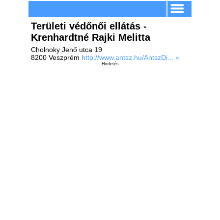
Területi védőnői ellátás -
Krenhardtné Rajki Melitta
Cholnoky Jenő utca 19
8200 Veszprém
http://www.antsz.hu/AntszDi... »
Hirdetés