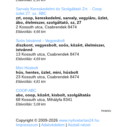
Sarvaly Kereskedelmi és Szolgáltató Zrt. - Coop
üzlet 27. sz. ÁBC
zrt, coop, kereskedelmi, sarvaly, vegyiáru, üzlet,
ábc, élelmiszer, szolgáltató, sz, 27
2 Kossuth utca, Csabrendek 8474
Eltávolítás: 4,66 km
Soós Istvánné - Vegyesbolt
diszkont, vegyesbolt, soós, közért, élelmiszer,
istvánné
13 Kossuth utca, Csabrendek 8474
Eltávolítás: 4,69 km
Mini Húsbolt
hús, hentes, üzlet, mini, húsbolt
23 Kossuth utca, Csabrendek 8474
Eltávolítás: 4,81 km
COOP ABC
abc, coop, közért, kisbolt, szolgáltatás
68 Kossuth utca, Mihályfa 8341
Eltávolítás: 5,08 km
Hirdetés
Copyright © 2009-2026
www.nyitvatartas24.hu
Impresszum
|
Adatvédelem
|
Asztali nézet