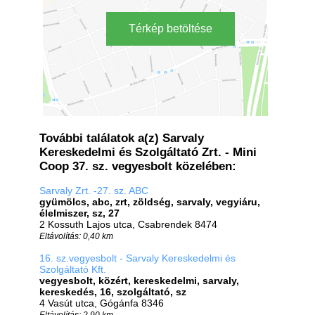
Térkép betöltése
További találatok a(z) Sarvaly
Kereskedelmi és Szolgáltató Zrt. - Mini
Coop 37. sz. vegyesbolt közelében:
Sarvaly Zrt. -27. sz. ABC
gyümölcs, abc, zrt, zöldség, sarvaly, vegyiáru,
élelmiszer, sz, 27
2 Kossuth Lajos utca, Csabrendek 8474
Eltávolítás: 0,40 km
16. sz.vegyesbolt - Sarvaly Kereskedelmi és
Szolgáltató Kft.
vegyesbolt, közért, kereskedelmi, sarvaly,
kereskedés, 16, szolgáltató, sz
4 Vasút utca, Gógánfa 8346
Eltávolítás: 2,90 km