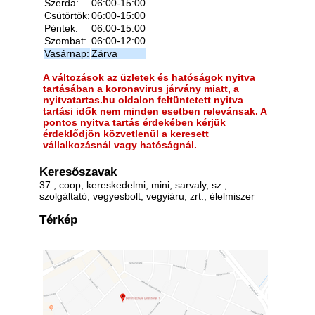
Szerda:
06:00-15:00
Csütörtök:
06:00-15:00
Péntek:
06:00-15:00
Szombat:
06:00-12:00
Vasárnap:
Zárva
A változások az üzletek és hatóságok nyitva
tartásában a koronavirus járvány miatt, a
nyitvatartas.hu oldalon feltüntetett nyitva
tartási idők nem minden esetben relevánsak. A
pontos nyitva tartás érdekében kérjük
érdeklődjön közvetlenül a keresett
vállalkozásnál vagy hatóságnál.
Keresőszavak
37., coop, kereskedelmi, mini, sarvaly, sz.,
szolgáltató, vegyesbolt, vegyiáru, zrt., élelmiszer
Térkép