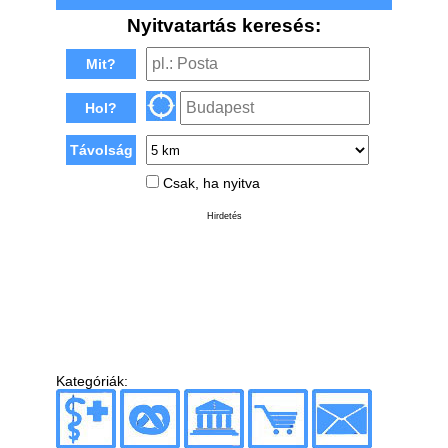
Nyitvatartás keresés:
Mit?
Hol?
Távolság
Csak, ha nyitva
Hirdetés
Kategóriák: