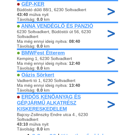
GÉP-KER
Büdöstó dűlő 88/1, 6230 Soltvadkert
43:40
múlva nyit
Távolság:
0.0
km
ANNA VENDÉGLŐ ÉS PANZIÓ
6230 Soltvadkert, Büdöstói út 56, 6230
Soltvadkert
Ma még ennyi ideig nyitva:
08:40
Távolság:
0.0
km
BMWFest Étterem
Kemping 1, 6230 Soltvadkert
Ma még ennyi ideig nyitva:
12:40
Távolság:
0.0
km
Oázis Sörkert
Vadkerti tó 1, 6230 Soltvadkert
Ma még ennyi ideig nyitva:
13:40
Távolság:
0.0
km
ERDŐS KENŐANYAG ÉS
GÉPJÁRMŰ ALKATRÉSZ
KISKERESKEDELEM
Bajcsy-Zsilinszky Endre utca 4., 6230
Soltvadkert
43:10
múlva nyit
Távolság:
0.0
km