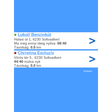
Lukoil Benzinkút
Halasi út 1, 6230 Soltvadkert
Ma még ennyi ideig nyitva:
08:40
Távolság:
0.0
km
Christina Excluzív
Vörös tér 5., 6230 Soltvadkert
44:40
múlva nyit
Távolság:
0.0
km
Hirdetés