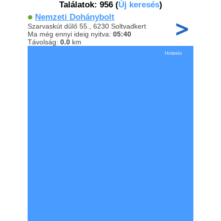
Találatok: 956
(
Új keresés
)
Nemzeti Dohánybolt
Szarvaskút dűlő 55., 6230 Soltvadkert
Ma még ennyi ideig nyitva:
05:40
Távolság:
0.0
km
Hirdetés