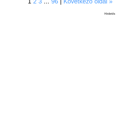
1
2
3
...
96
|
Következő oldal »
Hirdetés