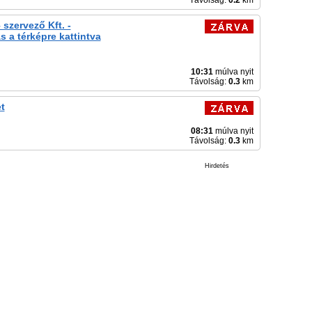
Távolság:
0.2
km
szervező Kft. -
ás a térképre kattintva
10:31
múlva nyit
Távolság:
0.3
km
t
08:31
múlva nyit
Távolság:
0.3
km
Hirdetés