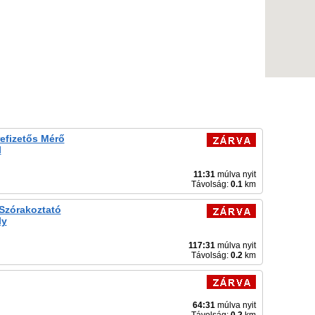
efizetős Mérő
l
11:31
múlva nyit
Távolság:
0.1
km
-Szórakoztató
ly
117:31
múlva nyit
Távolság:
0.2
km
64:31
múlva nyit