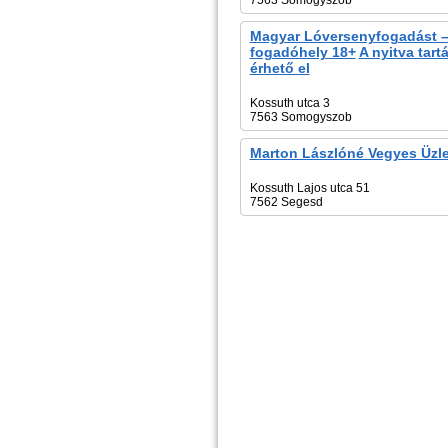
7563 Somogyszob
Magyar Lóversenyfogadást – 
fogadóhely 18+
A nyitva tart
érhető el
Kossuth utca 3
7563 Somogyszob
Marton Lászlóné Vegyes Üzle
Kossuth Lajos utca 51
7562 Segesd