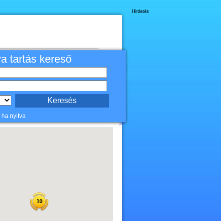
Hirdetés
va tartás kereső
 ha nyitva
10