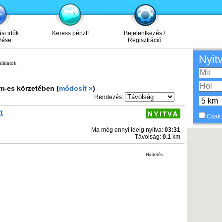
ási idők
Keress pénzt!
Bejelentkezés /
zése
Regisztráció
Nyit
lálatok
m-es körzetében (
módosít »
)
Rendezés:
t
Csak,
Ma még ennyi ideig nyitva:
03:31
Távolság:
0.1
km
Hirdetés