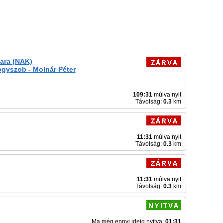
ara (NAK)
ogyszob - Molnár Péter
109:31
múlva nyit
Távolság:
0.3
km
11:31
múlva nyit
Távolság:
0.3
km
11:31
múlva nyit
Távolság:
0.3
km
Ma még ennyi ideig nyitva:
01:31