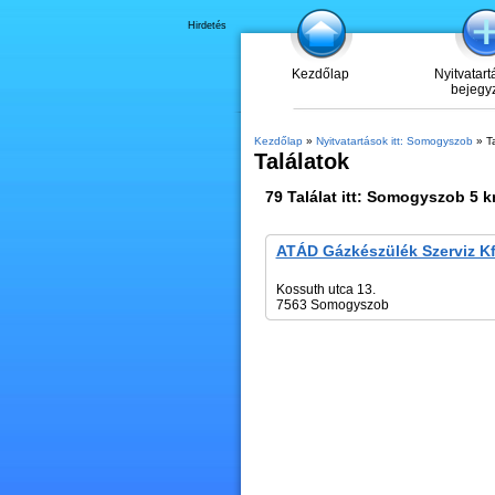
Hirdetés
Kezdőlap
Nyitvatart
bejegy
Kezdőlap
»
Nyitvatartások itt: Somogyszob
» Ta
Találatok
79
Találat itt:
Somogyszob
5 k
ATÁD Gázkészülék Szerviz Kf
Kossuth utca 13.
7563 Somogyszob