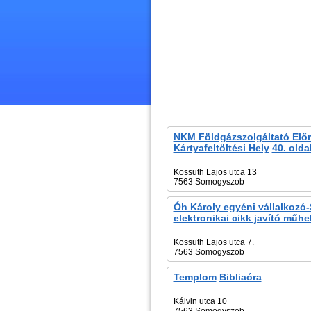
NKM Földgázszolgáltató Előr
Kártyafeltöltési Hely
40. olda
Kossuth Lajos utca 13
7563 Somogyszob
Óh Károly egyéni vállalkozó
elektronikai cikk javító műhe
Kossuth Lajos utca 7.
7563 Somogyszob
Templom
Bibliaóra
Kálvin utca 10