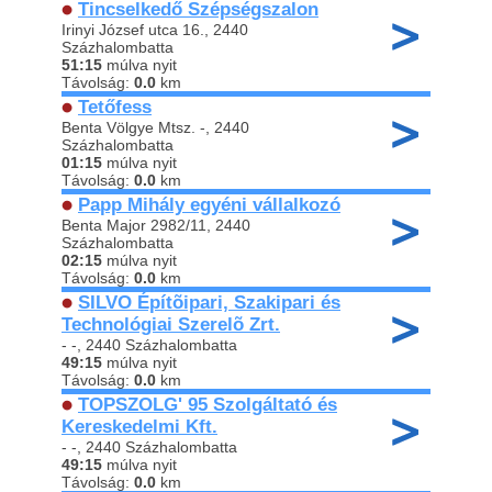
Tincselkedő Szépségszalon
Irinyi József utca 16., 2440
Százhalombatta
51:15
múlva nyit
Távolság:
0.0
km
Tetőfess
Benta Völgye Mtsz. -, 2440
Százhalombatta
01:15
múlva nyit
Távolság:
0.0
km
Papp Mihály egyéni vállalkozó
Benta Major 2982/11, 2440
Százhalombatta
02:15
múlva nyit
Távolság:
0.0
km
SILVO Építõipari, Szakipari és
Technológiai Szerelõ Zrt.
- -, 2440 Százhalombatta
49:15
múlva nyit
Távolság:
0.0
km
TOPSZOLG' 95 Szolgáltató és
Kereskedelmi Kft.
- -, 2440 Százhalombatta
49:15
múlva nyit
Távolság:
0.0
km