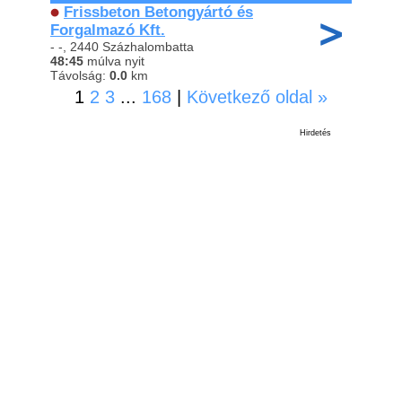
Frissbeton Betongyártó és
Forgalmazó Kft.
- -, 2440 Százhalombatta
48:45
múlva nyit
Távolság:
0.0
km
1
2
3
...
168
|
Következő oldal »
Hirdetés