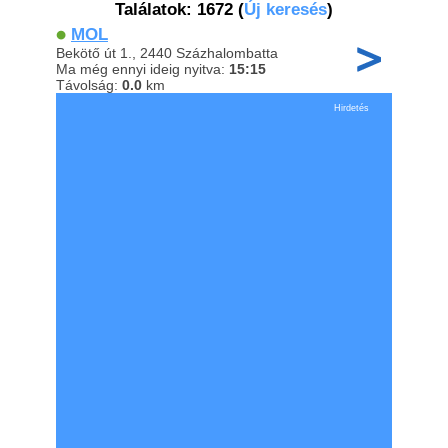
Találatok: 1672
(
Új keresés
)
MOL
Bekötő út 1., 2440 Százhalombatta
Ma még ennyi ideig nyitva:
15:15
Távolság:
0.0
km
Hirdetés