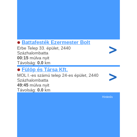
Battafesték Ezermester Bolt
Erbe Telep 33. épület, 2440
Százhalombatta
00:15
múlva nyit
Távolság:
0.0
km
Fülöp és Társa Kft.
MOL I.-es számú telep 24-es épület, 2440
Százhalombatta
49:45
múlva nyit
Távolság:
0.0
km
Hirdetés