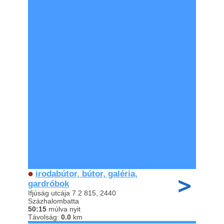
irodabútor, bútor, galéria,
gardróbok
Ifjúság utcája 7 2 815, 2440
Százhalombatta
50:15
múlva nyit
Távolság:
0.0
km