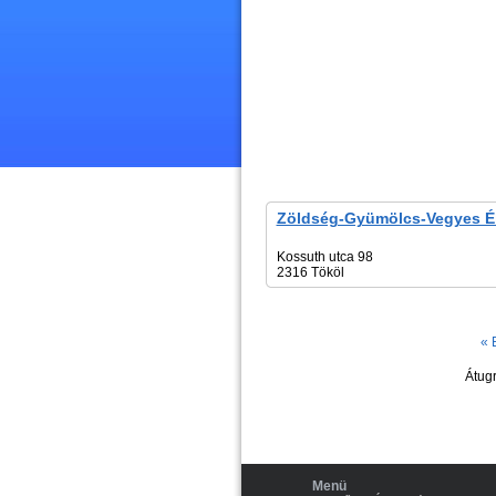
Zöldség-Gyümölcs-Vegyes Él
Kossuth utca 98
2316 Tököl
« 
Átugr
Menü