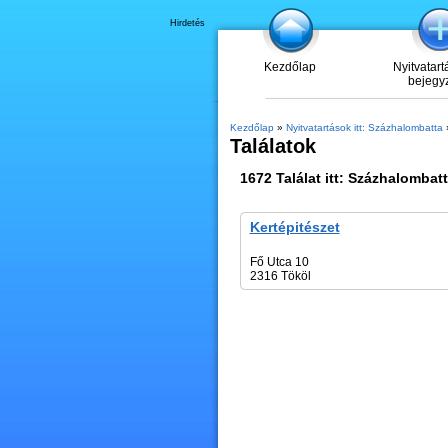
Hirdetés
Kezdőlap
Nyitvatart
bejegy
Kezdőlap
»
Nyitvatartások itt: Százhalombatta
»
Találatok
1672
Találat itt:
Százhalombatt
Kertépitészet
Fő Utca 10
2316 Tököl