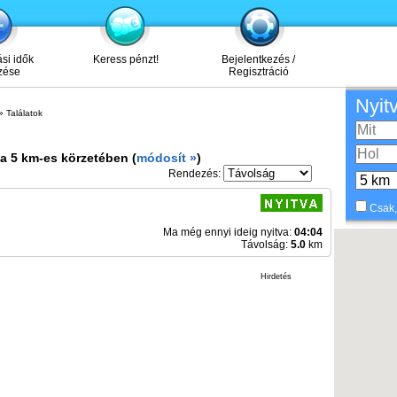
ási idők
Keress pénzt!
Bejelentkezés /
zése
Regisztráció
Nyit
 Találatok
a
5 km-es körzetében (
módosít »
)
Rendezés:
Csak,
Ma még ennyi ideig nyitva:
04:04
Távolság:
5.0
km
Hirdetés