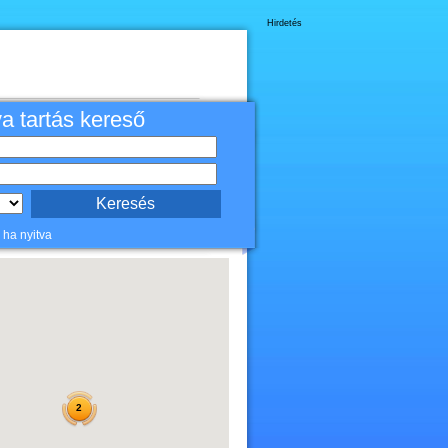
Hirdetés
va tartás kereső
 ha nyitva
2