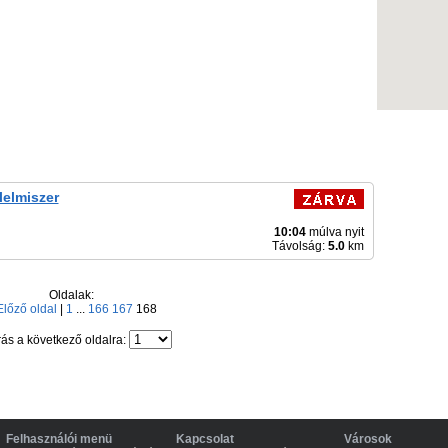
elmiszer
10:04
múlva nyit
Távolság:
5.0
km
Oldalak:
Előző oldal
|
1
...
166
167
168
ás a következő oldalra:
Felhasználói menü
Kapcsolat
Városok