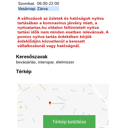
Szombat:
06:00-22:00
Vasárnap:
Zárva
A változások az üzletek és hatóságok nyitva
tartásában a koronavirus járvány miatt, a
nyitvatartas.hu oldalon feltüntetett nyitva
tartási idők nem minden esetben relevánsak. A
pontos nyitva tartás érdekében kérjük
érdeklődjön közvetlenül a keresett
vállalkozásnál vagy hatóságnál.
Keresőszavak
bevásárlás, interspar, élelmiszer
Térkép
Térkép betöltése