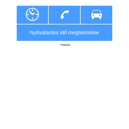
Nyitvatartási idő megtekintése
Hirdetés