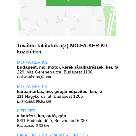
További találatok a(z) MO-FA-KER Kft.
közelében:
MO-FA-KER Kft.
budapest, mo, motor, kerékpáralkatrészek, ker, fa
229. Vas Gereben utca, Budapest 1196
Eltávolítás: 98,02 km
MO-FA-KER Kft.
karbantartás, mo, gépjárműjavítás, ker, fa
111 Nagykőrösi út, Budapest 1205
Eltávolítás: 98,82 km
GÉP-KER
alkatrész, ker, autó, gép
88/1 Büdöstó dűlő, Soltvadkert 6230
Eltávolítás: 0,35 km
LAVATI KER Zrt. - VASKERESKEDÉS