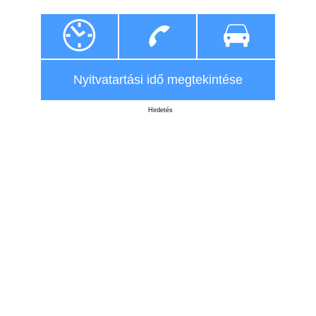
Nyitvatartási idő megtekintése
Hirdetés