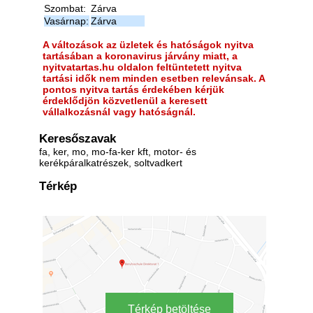
Szombat:
Zárva
Vasárnap:
Zárva
A változások az üzletek és hatóságok nyitva
tartásában a koronavirus járvány miatt, a
nyitvatartas.hu oldalon feltüntetett nyitva
tartási idők nem minden esetben relevánsak. A
pontos nyitva tartás érdekében kérjük
érdeklődjön közvetlenül a keresett
vállalkozásnál vagy hatóságnál.
Keresőszavak
fa, ker, mo, mo-fa-ker kft, motor- és
kerékpáralkatrészek, soltvadkert
Térkép
Térkép betöltése