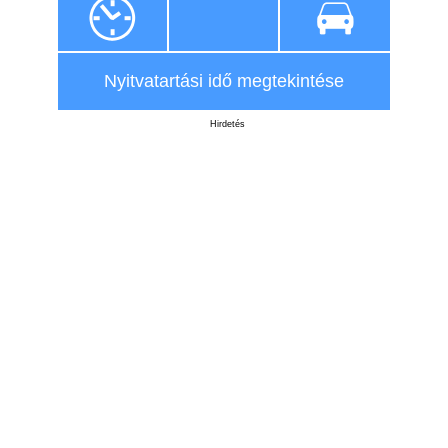
Nyitvatartási idő megtekintése
Hirdetés