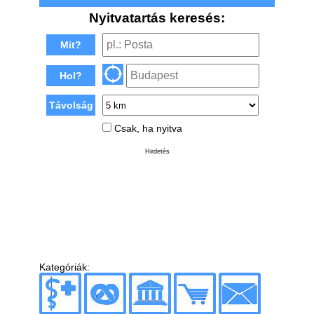
Nyitvatartás keresés:
Mit?
Hol?
Távolság
Csak, ha nyitva
Hirdetés
Kategóriák: